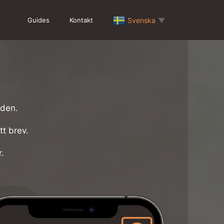
Guides
Kontakt
Svenska
▼
aden.
tt brev.
r.